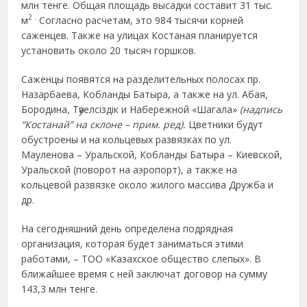
млн тенге. Общая площадь высадки составит 31 тыс.
2
.
м
Согласно расчетам, это 984 тысячи корней
саженцев. Также на улицах Костаная планируется
установить около 20 тысяч горшков.
Саженцы появятся на разделительных полосах пр.
Назарбаева, Кобланды Батыра, а также на ул. Абая,
Бородина, Тәуелсіздік и Набережной «Шагала»
(надпись
“Костанай” на склоне – прим. ред).
Цветники будут
обустроены и на кольцевых развязках по ул.
Мауленова – Уральской, Кобланды Батыра – Киевской,
Уральской (поворот на аэропорт), а также на
кольцевой развязке около жилого массива Дружба и
др.
На сегодняшний день определена подрядная
организация, которая будет заниматься этими
работами, – ТОО «Казахское общество слепых». В
ближайшее время с ней заключат договор на сумму
143,3 млн тенге.