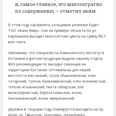
и, самое главное, это малозатратно
по содержанию, – отметил аким.
В этом году оформлять кольцевые развязки будет
ТОО «Жана Өмір». Они на примере объекта по ул.
Карбышева высадят многолетние цветы на сумму 88,5
млн тенге.
Напомним, что специалисты Алматинского института
ботаники и фитоинтродукции выдали нашему отделу
ЖКХ рекомендации по высадке саженцев на
территории Костаная. Оптимальны для нашей
местности вяз низкий, сосна обыкновенная, клён
татарский, тополь бальзамический, клён ясенелистый,
тополь итальянский, пихта сибирская, вяз
мелкозернистый, берёза повислая, ясень
пенсильванский, ясень американский.
Деревья в текущем году планируется высадить на пр.
Абая, ул. Тәуелсіздік, Бородина, Назарбаева,