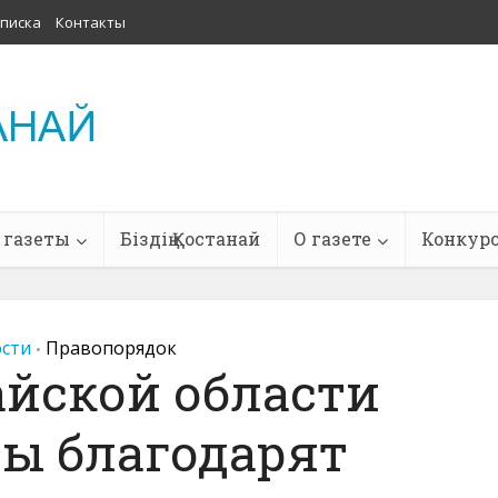
писка
Контакты
 газеты
Біздің Қостанай
О газете
Конкур
сти
Правопорядок
•
айской области
ы благодарят