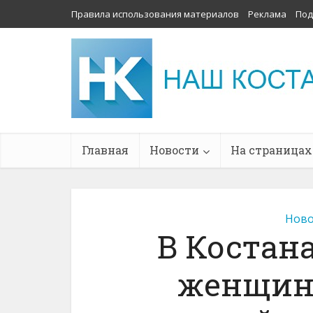
Правила использования материалов
Реклама
Под
Главная
Новости
На страницах
Ново
В Костан
женщин