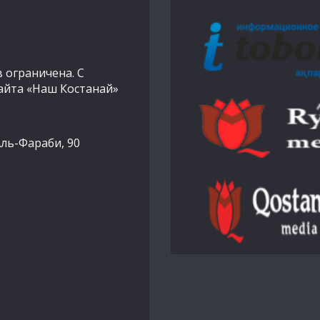
 ограничена. С
айта «Наш Костанай»
Аль-Фараби, 90