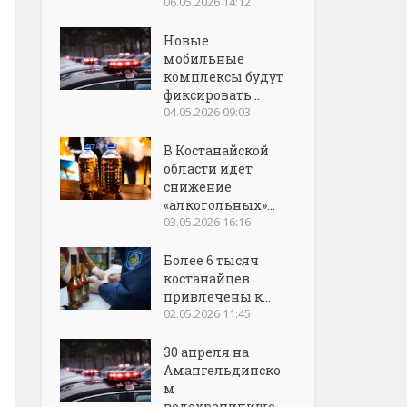
06.05.2026 14:12
Новые
мобильные
комплексы будут
фиксировать...
04.05.2026 09:03
В Костанайской
области идет
снижение
«алкогольных»...
03.05.2026 16:16
Более 6 тысяч
костанайцев
привлечены к...
02.05.2026 11:45
30 апреля на
Амангельдинско
м
водохранилище