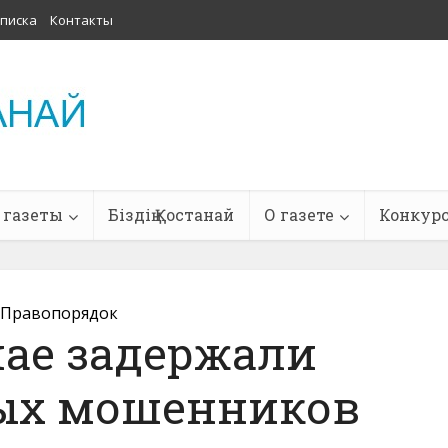
писка
Контакты
 газеты
Біздің Қостанай
О газете
Конкур
Правопорядок
нае задержали
ых мошенников