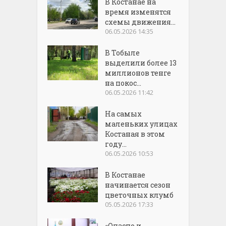
В Костанае на
время изменятся
схемы движения...
06.05.2026 14:35
В Тобыле
выделили более 13
миллионов тенге
на покос...
06.05.2026 11:42
На самых
маленьких улицах
Костаная в этом
году...
06.05.2026 10:53
В Костанае
начинается сезон
цветочных клумб
05.05.2026 17:33
«Опасно и