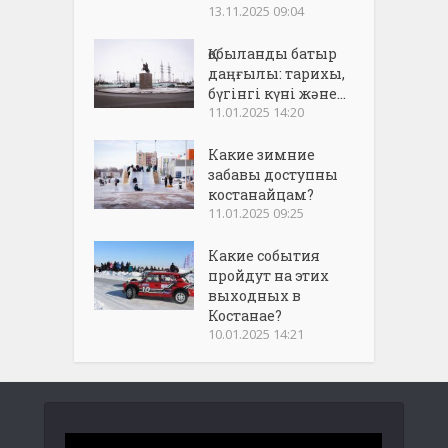
13.11.2025 09:04
Қобыланды батыр
даңғылы: тарихы,
бүгінгі күні және...
11.01.2025 14:20
Какие зимние
забавы доступны
костанайцам?
11.01.2025 09:25
Какие события
пройдут на этих
выходных в
Костанае?
10.01.2025 14:21