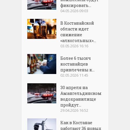
фиксировать...
04.05.2026 09:03
В Костанайской
области идет
снижение
«алкогольных»...
03.05.2026 16:16
Более 6 тысяч
костанайцев
привлечены к...
02.05.2026 11:45
30 апреля на
Амангельдинском
водохранилище
пройдут...
29.04.2026 16:52
Как в Костанае
работают 36 новых