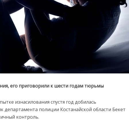
ания, его приговорили к шести годам тюрьмы
пытке изнасилования спустя год добилась
ик департамента полиции Костанайской области Бекет
личный контроль.