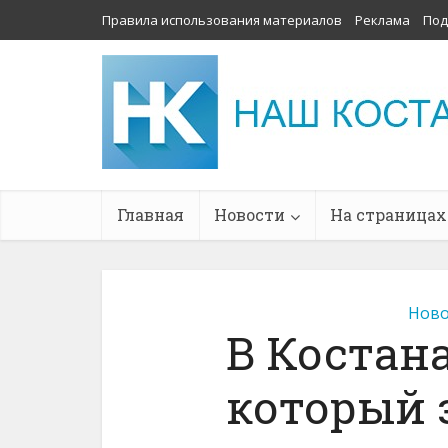
Правила использования материалов
Реклама
Под
Главная
Новости
На страницах
Ново
В Костана
который 