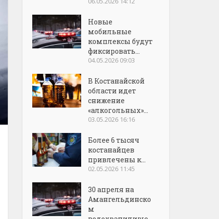
06.05.2026 14:12
Новые
мобильные
комплексы будут
фиксировать...
04.05.2026 09:03
В Костанайской
области идет
снижение
«алкогольных»...
03.05.2026 16:16
Более 6 тысяч
костанайцев
привлечены к...
02.05.2026 11:45
30 апреля на
Амангельдинско
м
водохранилище