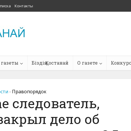
писка
Контакты
 газеты
Біздің Қостанай
О газете
Конкур
сти
Правопорядок
•
е следователь,
закрыл дело об