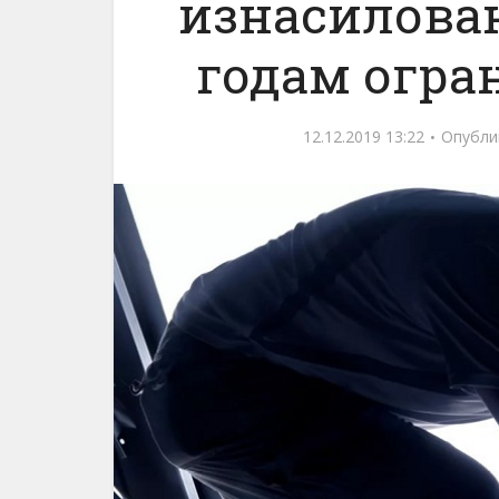
изнасилован
годам огра
12.12.2019 13:22
Опубли