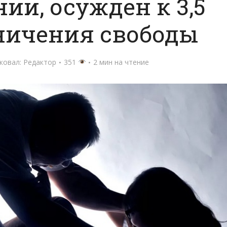
ии, осужден к 3,5
ничения свободы
ковал:
Редактор
351
2 мин на чтение