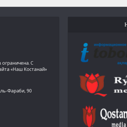
 ограничена. С
айта «Наш Костанай»
Аль-Фараби, 90