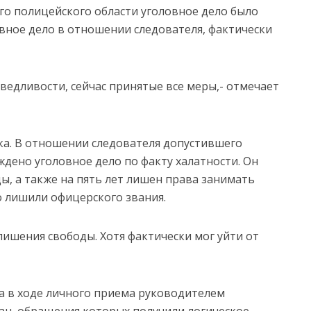
го полицейского области уголовное дело было
вное дело в отношении следователя, фактически
аведливости, сейчас принятые все меры,- отмечает
чка. В отношении следователя допустившего
дено уголовное дело по факту халатности. Он
ды, а также на пять лет лишен права занимать
го лишили офицерского звания.
ишения свободы. Хотя фактически мог уйти от
да в ходе личного приема руководителем
ан, обращения которых получили логическое