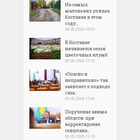
На самых
маленьких улицах
Костаная в этом
году...
06.05.2026 10:53
В Костанае
начинается сезон
цветочных клумб
05.05.2026 17:33
«Опасно и
неправильно»: так
заявляет о подводе
газа...
05.05.2026 17:02
Поручение акима
области: при
корректировке
генплана...
05.05.2026 15:10