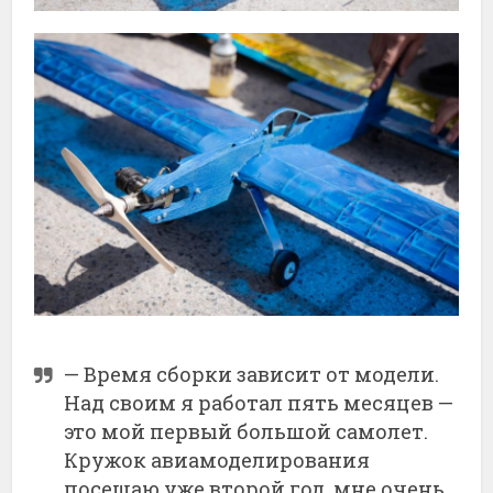
—
Время
сборки
зависит
от
модели.
Над
своим
я
работал
пять
месяцев —
это
мой
первый
большой
самолет.
Кружок
авиамоделирования
посещаю
уже
второй
год,
мне
очень