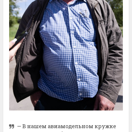
—
В
нашем
авиамодельном
кружке