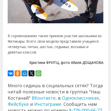
В
соревнованиях
также
приняли
участие
школьники
из
Житикары.
Всего
свои
модели
представили
учащиеся
четвертых,
пятых,
шестых,
седьмых,
восьмых
и
девятых
классов.
Кристина
ФРИТЦ,
фото
Абиля
ДОЩАНОВА
Много сидишь в социальных сетях? Тогда
читай полезные новости в группах "Наш
Костанай"
ВКонтакте
, в
Одноклассниках
,
Фейсбуке
и
Инстаграме
. Сообщить нам
новость можно по номеру
8-776-000-66-77