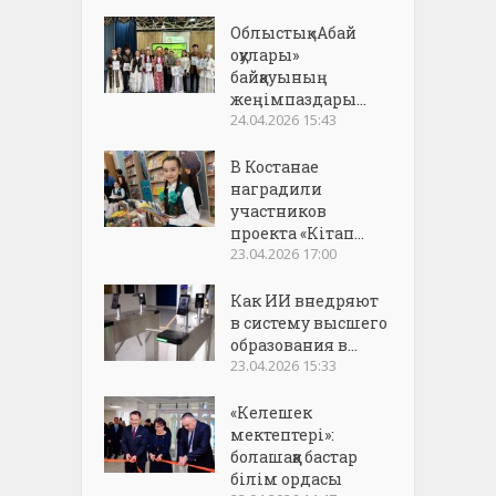
Облыстық «Абай
оқулары»
байқауының
жеңімпаздары...
24.04.2026 15:43
В Костанае
наградили
участников
проекта «Кітап...
23.04.2026 17:00
Как ИИ внедряют
в систему высшего
образования в...
23.04.2026 15:33
«Келешек
мектептері»:
болашаққа бастар
білім ордасы