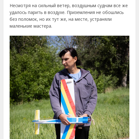
Несмотря
на
сильный
ветер,
воздушным
суднам
все
же
удалось
парить
в
воздухе.
Приземления
не
обошлись
без
поломок,
но
их
тут
же,
на
месте,
устраняли
маленькие
мастера.