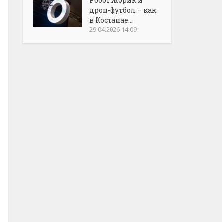
Робот Жорик и
дрон-футбол – как
в Костанае...
29.04.2026 14:09