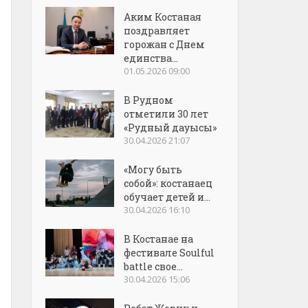
Аким Костаная
поздравляет
горожан с Днем
единства...
01.05.2026 09:00
В Рудном
отметили 30 лет
«Рудный дауысы»
30.04.2026 21:07
«Могу быть
собой»: костанаец
обучает детей и...
30.04.2026 16:10
В Костанае на
фестивале Soulful
battle свое...
30.04.2026 15:06