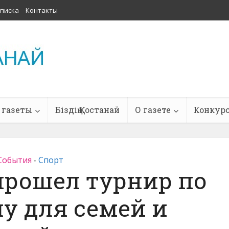
писка
Контакты
 газеты
Біздің Қостанай
О газете
Конкур
События
Спорт
•
прошел турнир по
у для семей и