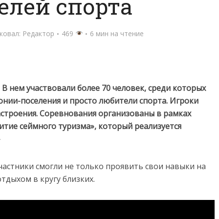
елей спорта
ковал:
Редактор
469
6 мин на чтение
 В нем участвовали более 70 человек, среди которых
онии-поселения и просто любители спорта. Игроки
астроения. Соревнования организованы в рамках
итие сеймного туризма»
,
который реализуется
»
частники смогли не только проявить свои навыки на
тдыхом в кругу близких.