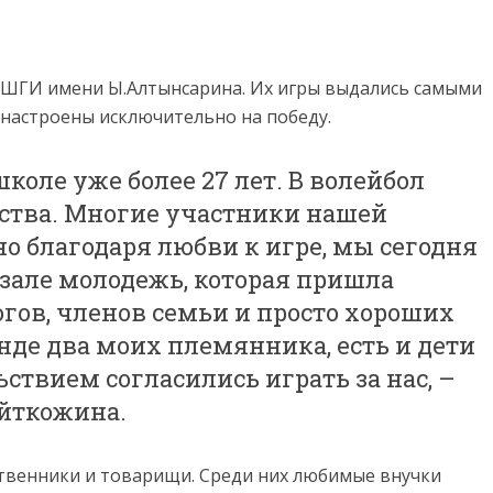
 СШГИ имени Ы.Алтынсарина. Их игры выдались самыми
 настроены исключительно на победу.
коле уже более 27 лет. В волейбол
тства. Многие участники нашей
о благодаря любви к игре, мы сегодня
в зале молодежь, которая пришла
гов, членов семьи и просто хороших
де два моих племянника, есть и дети
ьствием согласились играть за нас, –
йткожина.
венники и товарищи. Среди них любимые внучки