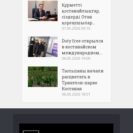
Құрметті
қостанайлықтар,
сіздерді Отан
қорғаушылар...
07.05.2026 09:10
Duty free открылся
в костанайском
международном...
06.05.2026 19:00
Тюльпаны начали
расцветать в
Триатлон-парке
Костаная
06.05.2026 18:01