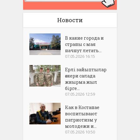
Новости
В какие города и
страны с мая
начнут летать...
07.05.2026 16:15
Ерлі зайыптылар
әскери салада
жиырма жыл
бірге...
07.05.2026 12:59
Как в Костанае
воспитывают
патриотизм у
молодежи и...
07.05.2026 10:50