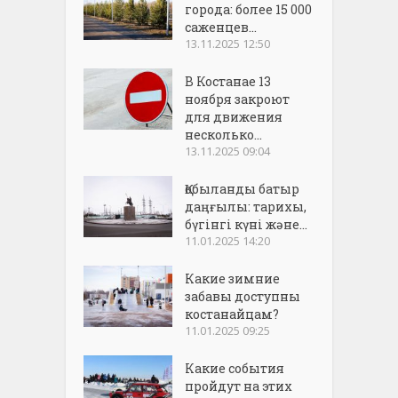
города: более 15 000
саженцев...
13.11.2025 12:50
В Костанае 13
ноября закроют
для движения
несколько...
13.11.2025 09:04
Қобыланды батыр
даңғылы: тарихы,
бүгінгі күні және...
11.01.2025 14:20
Какие зимние
забавы доступны
костанайцам?
11.01.2025 09:25
Какие события
пройдут на этих