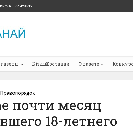
писка
Контакты
 газеты
Біздің Қостанай
О газете
Конкур
Правопорядок
ае почти месяц
вшего 18-летнего