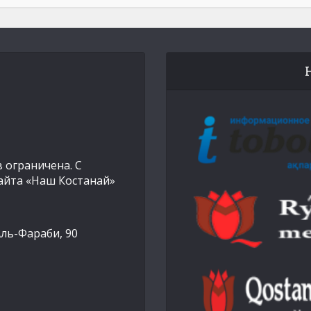
 ограничена. С
айта «Наш Костанай»
Аль-Фараби, 90