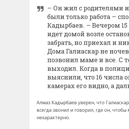
– Он жил с родителями и 
были только работа – спо
Кадырбаев. – Вечером 15 
идет домой возле остано
забрать, но приехал и ни
Дома Галиаскар не ночев
позвонил маме и все. С т
выходил. Когда в полиц
выяснили, что 16 числа 
камерах его видно, а да
Алмаз Кадырбаев уверен, что Галиаскар
всегда звонил и говорил, где он, чтобы
нехарактерно.