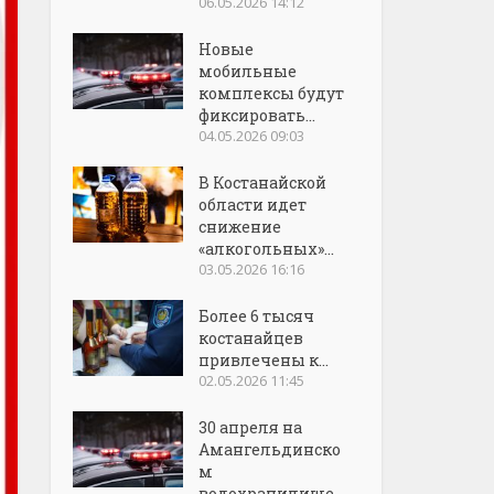
06.05.2026 14:12
Новые
мобильные
комплексы будут
фиксировать...
04.05.2026 09:03
В Костанайской
области идет
снижение
«алкогольных»...
03.05.2026 16:16
Более 6 тысяч
костанайцев
привлечены к...
02.05.2026 11:45
30 апреля на
Амангельдинско
м
водохранилище