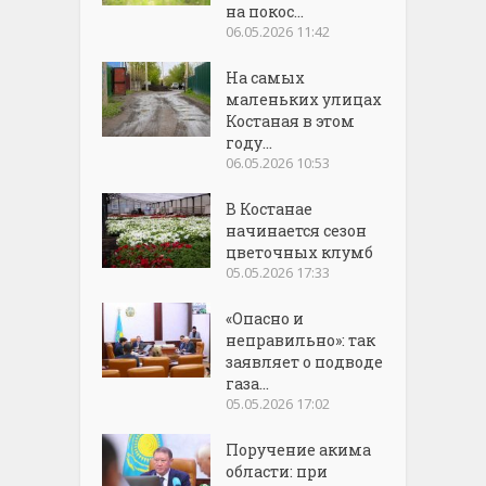
на покос...
06.05.2026 11:42
На самых
маленьких улицах
Костаная в этом
году...
06.05.2026 10:53
В Костанае
начинается сезон
цветочных клумб
05.05.2026 17:33
«Опасно и
неправильно»: так
заявляет о подводе
газа...
05.05.2026 17:02
Поручение акима
области: при