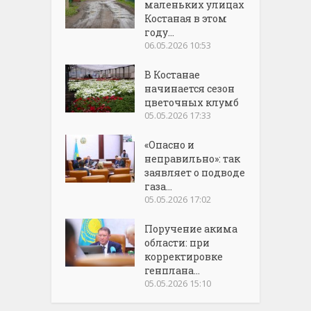
маленьких улицах
Костаная в этом
году...
06.05.2026 10:53
В Костанае
начинается сезон
цветочных клумб
05.05.2026 17:33
«Опасно и
неправильно»: так
заявляет о подводе
газа...
05.05.2026 17:02
Поручение акима
области: при
корректировке
генплана...
05.05.2026 15:10