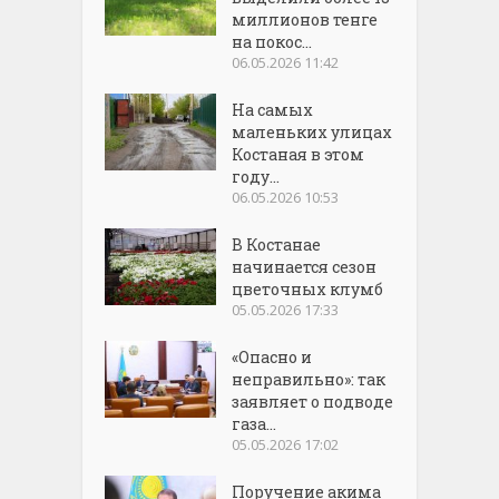
миллионов тенге
на покос...
06.05.2026 11:42
На самых
маленьких улицах
Костаная в этом
году...
06.05.2026 10:53
В Костанае
начинается сезон
цветочных клумб
05.05.2026 17:33
«Опасно и
неправильно»: так
заявляет о подводе
газа...
05.05.2026 17:02
Поручение акима