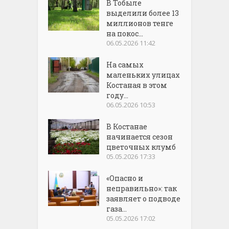
В Тобыле
выделили более 13
миллионов тенге
на покос...
06.05.2026 11:42
На самых
маленьких улицах
Костаная в этом
году...
06.05.2026 10:53
В Костанае
начинается сезон
цветочных клумб
05.05.2026 17:33
«Опасно и
неправильно»: так
заявляет о подводе
газа...
05.05.2026 17:02