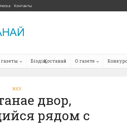
писка
Контакты
 газеты
Біздің Қостанай
О газете
Конкур
ЖКХ
танае двор,
ийся рядом с