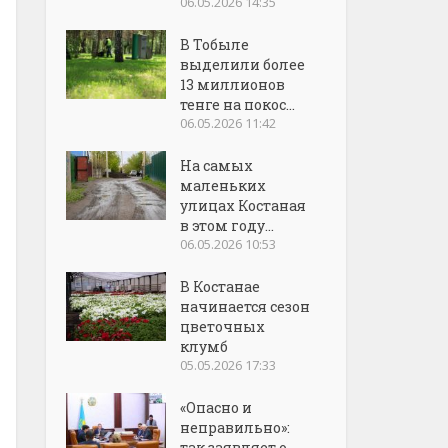
06.05.2026 14:35
В Тобыле
выделили более
13 миллионов
тенге на покос...
06.05.2026 11:42
На самых
маленьких
улицах Костаная
в этом году...
06.05.2026 10:53
В Костанае
начинается сезон
цветочных
клумб
05.05.2026 17:33
«Опасно и
неправильно»:
так заявляет о