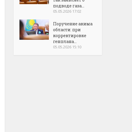
подводе газа...
05.05.2026 17:02
Поручение акима
области: при
корректировке
генплана...
05.05.2026 15:10