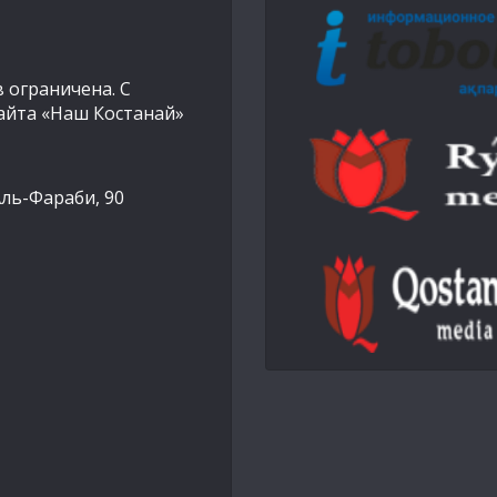
 ограничена. С
айта «Наш Костанай»
Аль-Фараби, 90