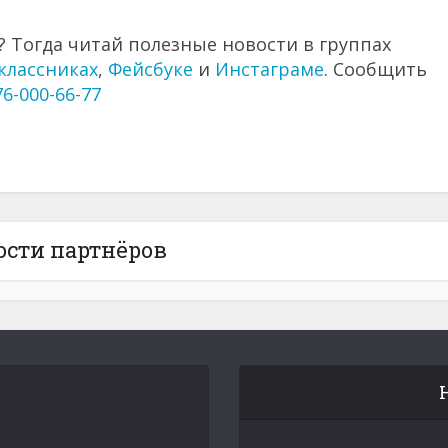
 Тогда читай полезные новости в группах
классниках
,
Фейсбуке
и
Инстаграме
. Сообщить
76-000-66-77
ости партнёров