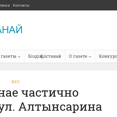
писка
Контакты
 газеты
Біздің Қостанай
О газете
Конкур
ЖКХ
нае частично
ул. Алтынсарина