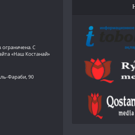
 ограничена. С
айта «Наш Костанай»
Аль-Фараби, 90