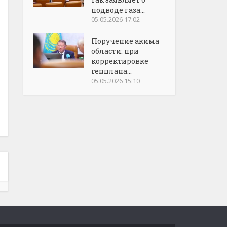
подводе газа...
05.05.2026 17:02
Поручение акима
области: при
корректировке
генплана...
05.05.2026 15:10