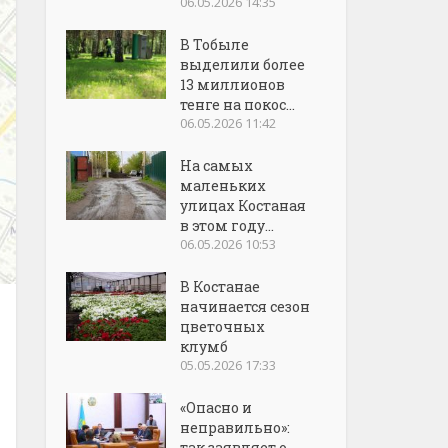
06.05.2026 14:35
В Тобыле
выделили более
13 миллионов
тенге на покос...
06.05.2026 11:42
На самых
маленьких
улицах Костаная
в этом году...
06.05.2026 10:53
В Костанае
начинается сезон
цветочных
клумб
05.05.2026 17:33
«Опасно и
неправильно»:
так заявляет о