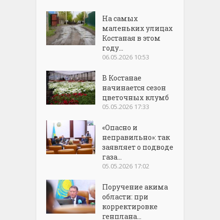
На самых
маленьких улицах
Костаная в этом
году...
06.05.2026 10:53
В Костанае
начинается сезон
цветочных клумб
05.05.2026 17:33
«Опасно и
неправильно»: так
заявляет о подводе
газа...
05.05.2026 17:02
Поручение акима
области: при
корректировке
генплана...