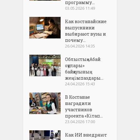
программу...
03.05.2026 11:49
Как костанайские
выпускники
выбирают вузы и
почему...
26.04.2026 14:35
Облыстық «Абай
оқулары»
байқауының
жеңімпаздары...
24.04.2026 15:43
В Костанае
наградили
участников
проекта «Кітап...
23.04.2026 17:00
Как ИИ внедряют