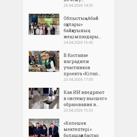
26.04.2026 14:35
Облыстық «Абай
оқулары»
байқауының
жеңімпаздары...
24.04.2026 15:43
В Костанае
наградили
участников
проекта «Кітап...
23.04.2026 17:00
Как ИИ внедряют
в систему высшего
образования в...
23.04.2026 15:33
«Келешек
мектептері»:
болашаққа бастар