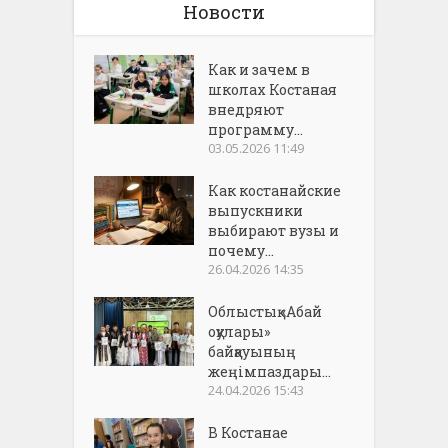
Новости
Как и зачем в
школах Костаная
внедряют
программу...
03.05.2026 11:49
Как костанайские
выпускники
выбирают вузы и
почему...
26.04.2026 14:35
Облыстық «Абай
оқулары»
байқауының
жеңімпаздары...
24.04.2026 15:43
В Костанае