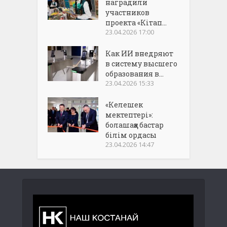
наградили
участников
проекта «Кітап...
23.04.2026 17:00
Как ИИ внедряют
в систему высшего
образования в...
23.04.2026 15:33
«Келешек
мектептері»:
болашаққа бастар
білім ордасы
23.04.2026 14:47