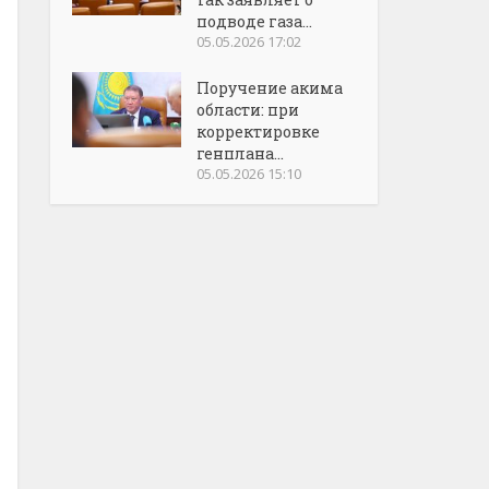
подводе газа...
05.05.2026 17:02
Поручение акима
области: при
корректировке
генплана...
05.05.2026 15:10