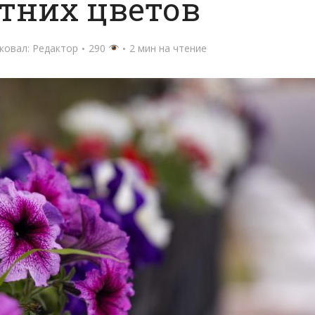
тних цветов
ковал:
Редактор
290
2 мин на чтение