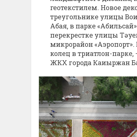
геотекстилем. Новое де
треугольнике улицы Вои
Абая, в парке «Абильсай
перекрестке улицы Тәуел
микрорайон «Аэропорт». 
колец в триатлон-парке,
ЖКХ города Каиыржан Б