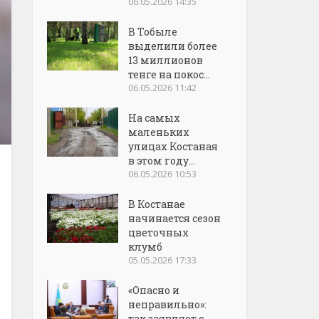
06.05.2026 14:35
В Тобыле
выделили более
13 миллионов
тенге на покос...
06.05.2026 11:42
На самых
маленьких
улицах Костаная
в этом году...
06.05.2026 10:53
В Костанае
начинается сезон
цветочных
клумб
05.05.2026 17:33
«Опасно и
неправильно»:
так заявляет о