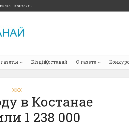
писка
Контакты
 газеты
Біздің Қостанай
О газете
Конкур
ЖКХ
оду в Костанае
ли 1 238 000