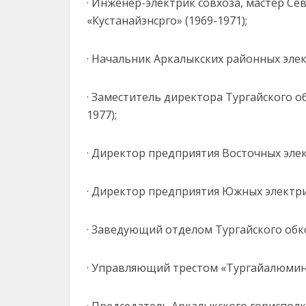
· Инженер-электрик совхоза, мастер Се
«Кустанайэнсрго» (1969-1971);
· Начальник Аркалыкских районных элект
· Заместитель директора Тургайского о
1977);
· Директор предприятия Восточных элек
· Директор предприятия Южных электрич
· Заведующий отделом Тургайского обко
· Управляющий трестом «Тургайалюминс