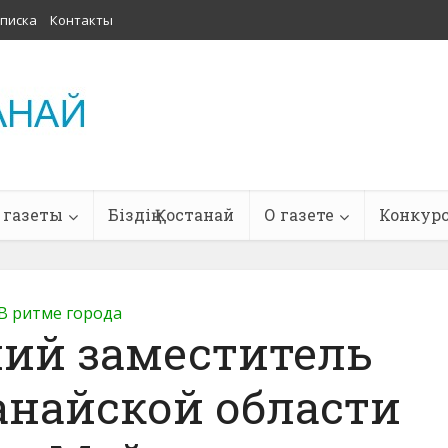
писка
Контакты
 газеты
Біздің Қостанай
О газете
Конкур
В ритме города
ий заместитель
анайской области