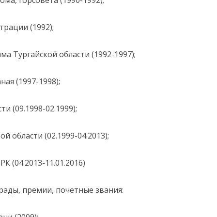
ма, горсовета (1990-1992);
трации (1992);
ма Тургайской области (1992-1997);
ная (1997-1998);
и (09.1998-02.1999);
й области (02.1999-04.2013);
К (04.2013-11.01.2016)
ады, премии, почетные звания: