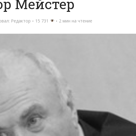
ор Мейстер
овал:
Редактор
15 731
2 мин на чтение