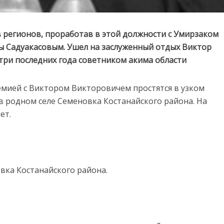
в регионов, проработав в этой должности с Умирзаком
ы Садуакасовым. Ушел на заслуженный отдых Виктор
 три последних года советником акима области
ндемией с Виктором Викторовичем простятся в узком
в родном селе Семеновка Костанайского района. На
ет.
овка Костанайского района.