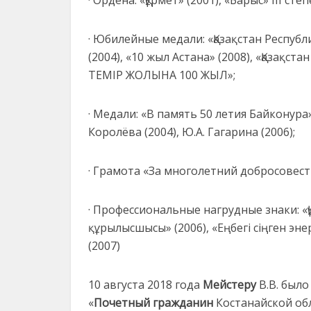
· Ордена: «Құрмет» (2001), «Барыс» ІІІ степ
· Юбилейные медали: «Қазақстан Республи
(2004), «10 жыл Астана» (2008), «Қазақста
ТЕМІР ЖОЛЫНА 100 ЖЫЛ»;
· Медали: «В память 50 летия Байконура
Королёва (2004), Ю.А. Гагарина (2006);
· Грамота «За многолетний добросовестн
· Профессиональные нагрудные знаки: «Қ
құрылысшысы» (2006), «Еңбегі сіңген эн
(2007)
10 августа 2018 года
Мейстеру
В.В. было
«
Почетный
гражданин
Костанайской обл