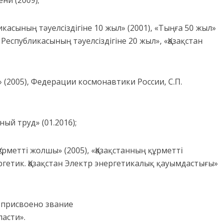
ени (2009);
касының тәуелсіздігіне 10 жыл» (2001), «Тыңға 50 жыл»
н Республикасының тәуелсіздігіне 20 жыл», «Қазақстан
» (2005), Федерации космонавтики России, С.П.
ый труд» (01.2016);
ұрметті жолшы» (2005), «Қазақстанның құрметті
ергетик. Қазақстан Электр энергетикалық қауымдастығы»
 присвоено звание
асти».