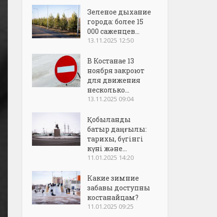
Зеленое дыхание
города: более 15
000 саженцев...
13.11.2025 12:50
В Костанае 13
ноября закроют
для движения
несколько...
13.11.2025 09:04
Қобыланды
батыр даңғылы:
тарихы, бүгінгі
күні және...
11.01.2025 14:20
Какие зимние
забавы доступны
костанайцам?
11.01.2025 09:25