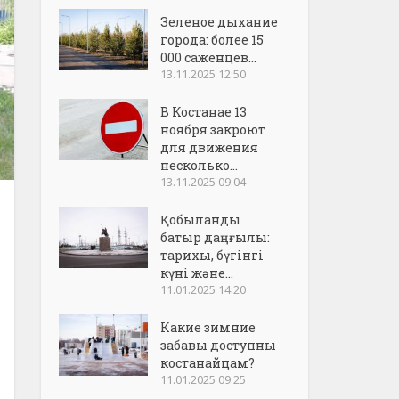
Зеленое дыхание
города: более 15
000 саженцев...
13.11.2025 12:50
В Костанае 13
ноября закроют
для движения
несколько...
13.11.2025 09:04
Қобыланды
батыр даңғылы:
тарихы, бүгінгі
күні және...
11.01.2025 14:20
Какие зимние
забавы доступны
костанайцам?
11.01.2025 09:25