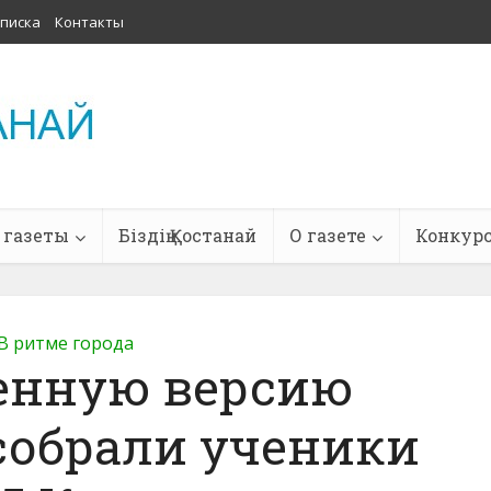
писка
Контакты
 газеты
Біздің Қостанай
О газете
Конкур
В ритме города
енную версию
собрали ученики