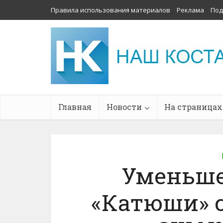
Правила использования материалов
Реклама
Под
Главная
Новости
На страницах
Уменьш
«Катюши» 