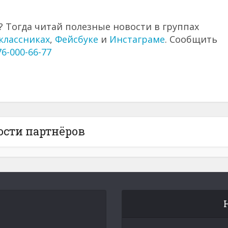
 Тогда читай полезные новости в группах
классниках
,
Фейсбуке
и
Инстаграме
. Сообщить
76-000-66-77
ости партнёров