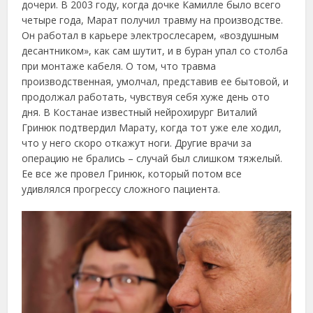
дочери. В 2003 году, когда дочке Камилле было всего
четыре года, Марат получил травму на производстве.
Он работал в карьере электрослесарем, «воздушным
десантником», как сам шутит, и в буран упал со столба
при монтаже кабеля. О том, что травма
производственная, умолчал, представив ее бытовой, и
продолжал работать, чувствуя себя хуже день ото
дня. В Костанае известный нейрохирург Виталий
Гринюк подтвердил Марату, когда тот уже еле ходил,
что у него скоро откажут ноги. Другие врачи за
операцию не брались – случай был слишком тяжелый.
Ее все же провел Гринюк, который потом все
удивлялся прогрессу сложного пациента.