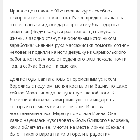
Ирина еще в начале 90-х прошла курс лечебно-
оздоровительного массажа. Разве предполагала она,
что ее навыки и даже дар (спросите у благодарных
клиентов!) будут каждый раз возвращать мужа к
жизни, а заодно станут ее основным источником
заработка? Сильные руки массажистки помогли сотням
человек и подняли на ноги девушку из Сарыкольского
района, которая после неудачного ЭКО лежала почти
год, а сейчас бегает, и еще как!
Долгие годы Сактагановы с переменным успехом
боролись с недугом, меняя костыли на бадик, но даже
сейчас Марат иногда не чувствует левой ноги. К
болезни добавились микроинсульты и инфаркты,
которые в семье уже и не считали. И всегда
восстанавливаться Марату помогала Ирина. Она
давно научилась чувствовать боль близкого человека,
как и облегчать ее. Многие на месте Ирины сбежали
бы от такого варианта «и в горе, и в радости».