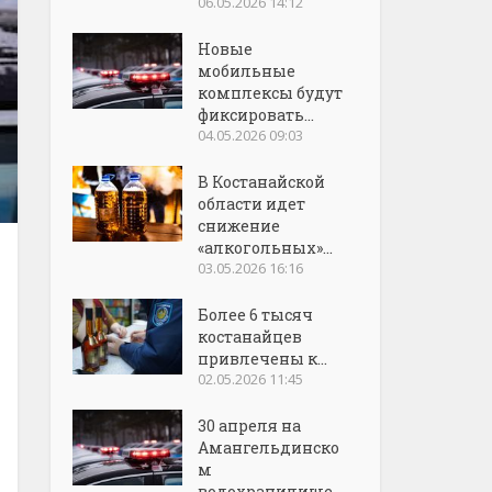
06.05.2026 14:12
Новые
мобильные
комплексы будут
фиксировать...
04.05.2026 09:03
В Костанайской
области идет
снижение
«алкогольных»...
03.05.2026 16:16
Более 6 тысяч
костанайцев
привлечены к...
02.05.2026 11:45
30 апреля на
Амангельдинско
м
водохранилище