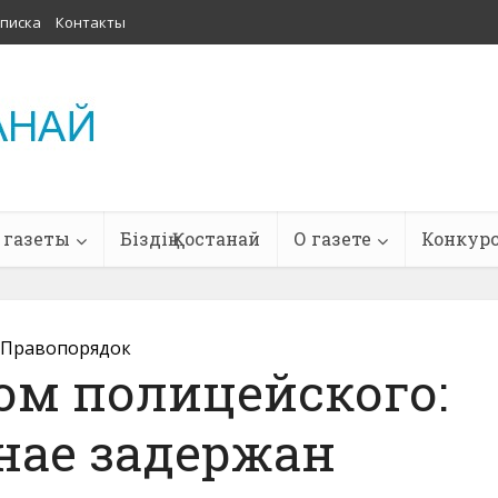
писка
Контакты
 газеты
Біздің Қостанай
О газете
Конкур
Правопорядок
ом полицейского:
нае задержан