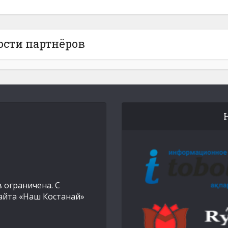
ости партнёров
 ограничена. С
айта «Наш Костанай»