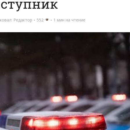
еступник
ковал:
Редактор
552
1 мин на чтение