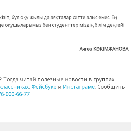
іп, бұл оқу жылы да аяқталар сәтте алыс емес. Ең
 оқушыларымыз бен студенттеріміздің білім деңгейі
Аягөз КӘКІМЖАНОВА
 Тогда читай полезные новости в группах
классниках
,
Фейсбуке
и
Инстаграме
. Сообщить
76-000-66-77