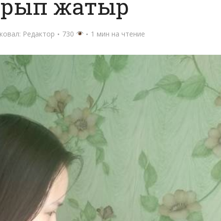
ырып жатыр
ковал:
Редактор
730
1 мин на чтение