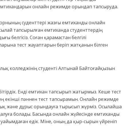
емтихандарын онлайн режимде орындап тапсыруда.
у орнының суденттері жазғы емтиханды онлайн
Осылай тапсырылған емтиханда студенттердің
ғы белгісіз. Соған қарамастан белгілі
арына тест жауаптарын беріп жатқанын білген
алық колледжінің студенті Алтынай Байтоғайқызын
тірдік. Енді емтихан тапсырып жатырмыз. Кеше тест
ртең екінші пәннен тест тапсырамын. Онлайн режимде
олық және дұрыс орындауға тырысып жүрміз. Осылайша
қалуға болады. Басында онлайн жүйесінде емтиханды
уайымдаған едік. Міне, оның да қыр-сырын үйреніп