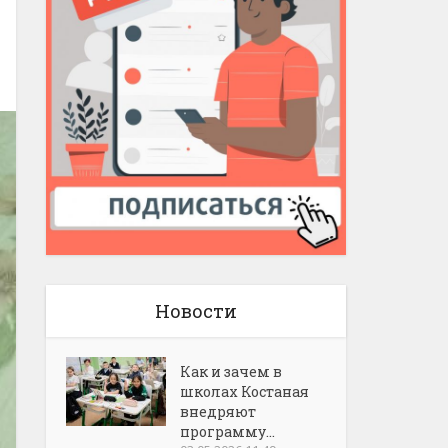
Новости
Как и зачем в
школах Костаная
внедряют
программу...