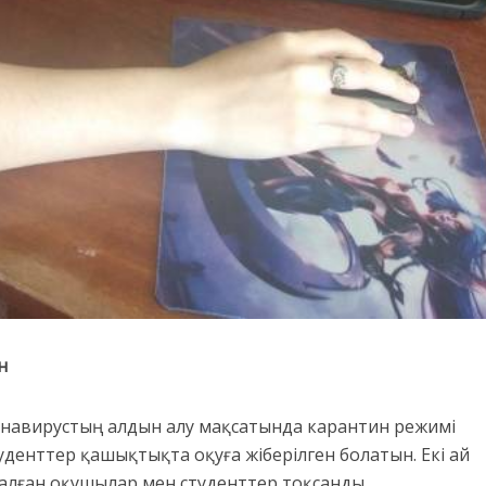
н
онавирустың алдын алу мақсатында карантин режимі
енттер қашықтықта оқуға жіберілген болатын. Екі ай
 алған оқушылар мен студенттер тоқсанды