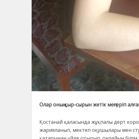
Олар оның қыр-сырын жетік меңгеріп алға
Қостанай қаласында жұқпалы дерт кор
жарияланып, мектеп оқушылары мен студ
қатарынан үйде отырып, онлайын білім