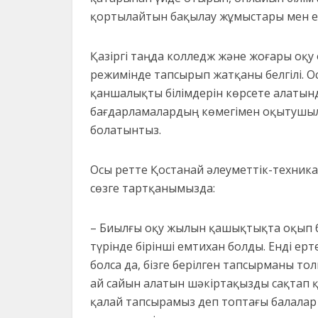
қортылайтын бақылау жұмыстары мен 
Қазіргі таңда колледж және жоғары оқ
режимінде тапсырып жатқаны белгілі. 
қаншалықты білімдерін көрсете алатынды
бағдарламалардың көмегімен оқытушыл
болатынтыз.
Осы ретте Қостанай әлеуметтік-техник
сөзге тартқанымызда:
– Биылғы оқу жылын қашықтықта оқып бі
түрінде бірінші емтихан болды. Енді е
болса да, бізге берілген тапсырманы т
ай сайын алатын шәкіртақызды сақтап 
қалай тапсырамыз деп топтағы балалар 