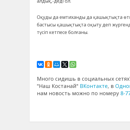
алдық,-деді ол.
Оқуды да емтиханды да қашықтықта өткіз
бастысы қашықтықта оқыту деп жүргенде
түсіп кетпесе болғаны.
Много сидишь в социальных сетях?
"Наш Костанай"
ВКонтакте
, в
Одно
нам новость можно по номеру
8-7