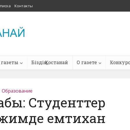
писка
Контакты
 газеты
Біздің Қостанай
О газете
Конкур
Образование
абы: Студенттер
ежимде емтихан