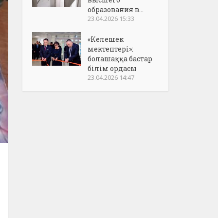
образования в...
23.04.2026 15:33
«Келешек
мектептері»:
болашаққа бастар
білім ордасы
23.04.2026 14:47