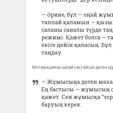
— Әрине, бұл — оңай жұм
таппай қаламын — қызым 
саланы саналы түрде та
режимі. Қажет болса — та
екіге дейін қаласың. Бұл
таңдау.
Мотивацияны қалай сақтайсыз деген сұр
— Жұмысыңа деген махаб
Ең бастысы — жұмысың 
қажет. Сен жұмысқа “зо
баруың керек.