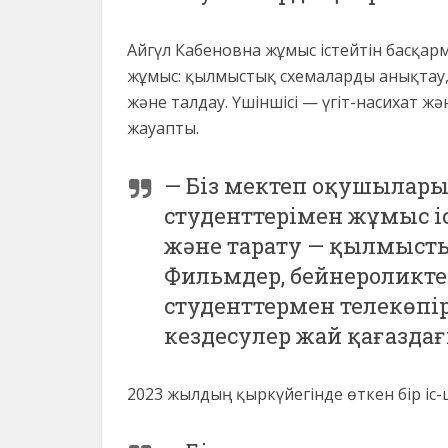
Айгүл Кабеновна жұмыс істейтін басқарм
жұмыс: қылмыстық схемаларды анықтау,
және талдау. Үшіншісі — үгіт-насихат ж
жауапты.
— Біз мектеп оқушылары
студенттерімен жұмыс іст
және тарату — қылмысты
Фильмдер, бейнероликтер
студенттермен телекөп
кездесулер жай қағаздағы
2023 жылдың қыркүйегінде өткен бір іс