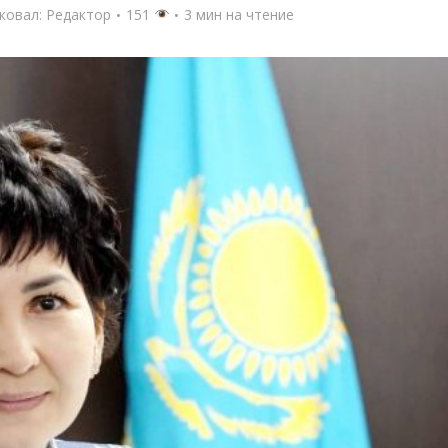
ковал:
Редактор
151
3 мин на чтение