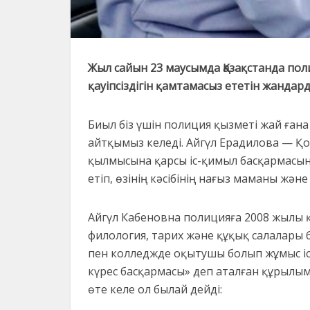
Жыл сайын 23 маусымда Қазақстанда полиц
қауіпсіздігін қамтамасыз ететін жандард
Биыл біз үшін полиция қызметі жай ғана
айтқымыз келеді. Айгүл Ерадилова — Қо
қылмысына қарсы іс-қимыл басқармасыны
етіп, өзінің кәсібінің нағыз маманы және
Айгүл Кабеновна полицияға 2008 жылы 
филология, тарих және құқық салалары б
пен колледжде оқытушы болып жұмыс істе
күрес басқармасы» деп аталған құрылы
өте келе ол былай дейді: