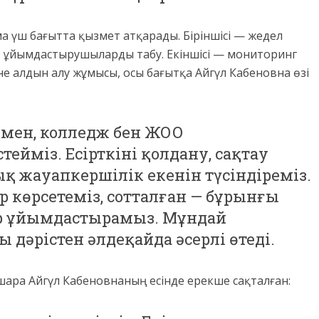
а үш бағытта қызмет атқарады. Біріншісі — жедел
 ұйымдастырушыларды табу. Екіншісі — мониторинг
әне алдын алу жұмысы, осы бағытқа Айгүл Кабеновна өзі
мен, колледж бен ЖОО
ейміз. Есірткіні қолдану, сақтау
қ жауапкершілік екенін түсіндіреміз.
 көрсетеміз, сотталған — бұрынғы
ір ұйымдастырамыз. Мұндай
 дәрістен әлдеқайда әсерлі өтеді.
-шара Айгүл Кабеновнаның есінде ерекше сақталған: