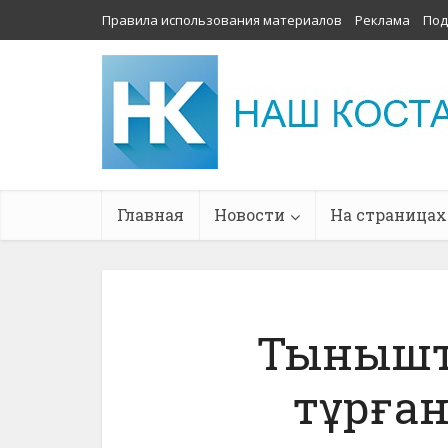
Правила использования материалов
Реклама
Под
Главная
Новости
На страницах
Тынышт
тұрған