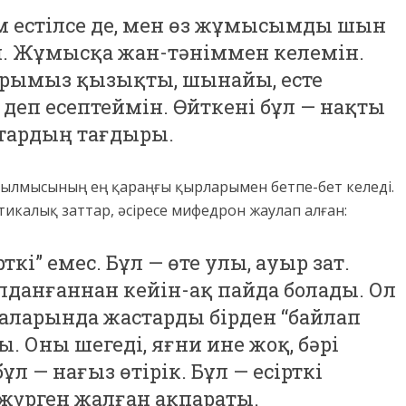
м естілсе де, мен өз жұмысымды шын
н. Жұмысқа жан-тәніммен келемін.
арымыз қызықты, шынайы, есте
 деп есептеймін. Өйткені бұл — нақты
стардың тағдыры.
 қылмысының ең қараңғы қырларымен бетпе-бет келеді.
икалық заттар, әсіресе мифедрон жаулап алған:
ткі” емес. Бұл — өте улы, ауыр зат.
олданғаннан кейін-ақ пайда болады. Ол
аларында жастарды бірден “байлап
. Оны шегеді, яғни ине жоқ, бәрі
бұл — нағыз өтірік. Бұл — есірткі
жүрген жалған ақпараты.