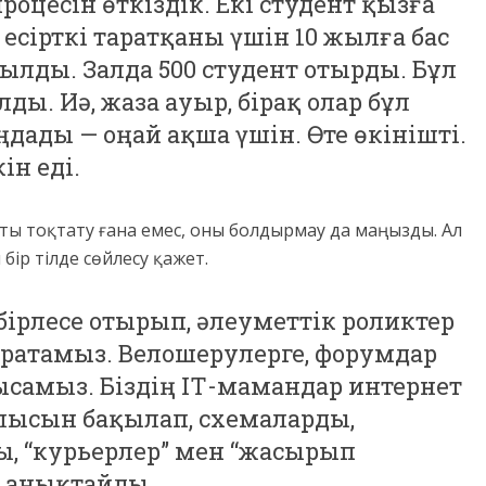
процесін өткіздік. Екі студент қызға
есірткі таратқаны үшін 10 жылға бас
лды. Залда 500 студент отырды. Бұл
олды. Иә, жаза ауыр, бірақ олар бұл
ңдады — оңай ақша үшін. Өте өкінішті.
ін еді.
ы тоқтату ғана емес, оны болдырмау да маңызды. Ал
бір тілде сөйлесу қажет.
 бірлесе отырып, әлеуметтік роликтер
аратамыз. Велошерулерге, форумдар
ысамыз. Біздің ІТ-мамандар интернет
алысын бақылап, схемаларды,
, “курьерлер” мен “жасырып
е анықтайды.