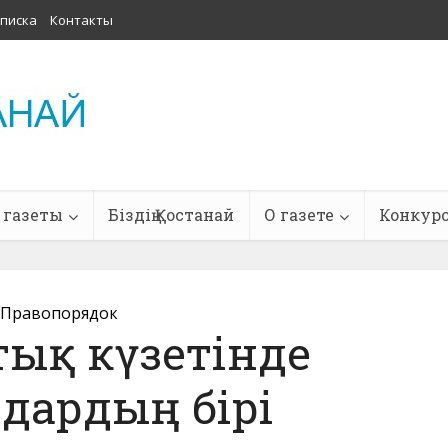
писка
Контакты
 газеты
Біздің Қостанай
О газете
Конкур
Правопорядок
ық күзетінде
дардың бірі