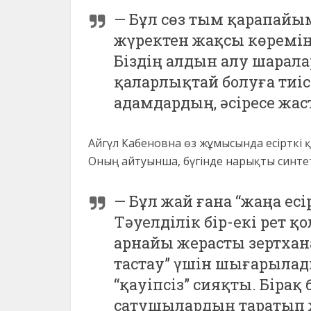
— Бұл сөз тым қарапайы
жүректен жақсы көремі
Біздің алдын алу шарал
қаларлықтай болуға тиіс
адамдардың, әсіресе жа
Айгүл Кабеновна өз жұмысында есірткі
Оның айтуынша, бүгінде нарықты синтет
— Бұл жай ғана “жаңа есір
Тәуелділік бір-екі рет қ
арнайы жерасты зертхан
тастау” үшін шығарылады
“қауіпсіз” сияқты. Бірақ 
сатушылардың таратып 