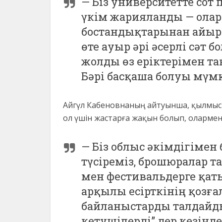
— Біз университетте сот 
үкім жарияланды — олар 
бостандықтарынан айыры
өте ауыр әрі әсерлі сәт б
жолды өз еріктерімен та
Бәрі басқаша болуы мүмк
Айгүл Кабеновнаның айтуынша, қылмыст
ол үшін жастарға жақын болып, олармен 
— Біз облыс әкімдігімен
түсіреміз, брошюралар т
мен фестивальдерге қат
арқылы есірткінің қозғ
байланыстарды талдайды
кетушілерді” дер кезінд