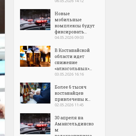
06.05.2026 14:12
Новые
мобильные
комплексы будут
фиксировать...
04.05.2026 09:03
В Костанайской
области идет
снижение
«алкогольных»...
03.05.2026 16:16
Более 6 тысяч
костанайцев
привлечены к...
02.05.2026 11:45
30 апреля на
Амангельдинско
м
водохранилище