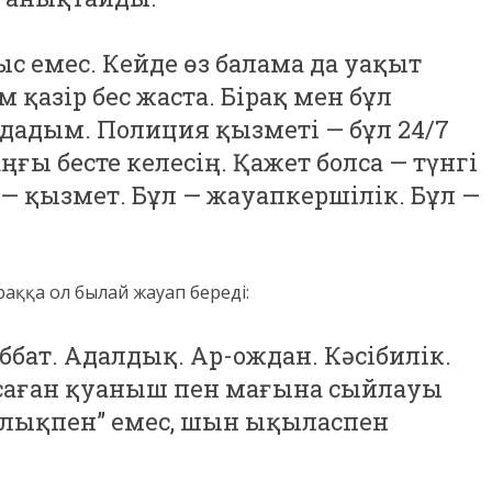
ыс емес. Кейде өз балама да уақыт
қазір бес жаста. Бірақ мен бұл
ңдадым. Полиция қызметі — бұл 24/7
ңғы бесте келесің. Қажет болса — түнгі
 — қызмет. Бұл — жауапкершілік. Бұл —
аққа ол былай жауап береді:
бат. Адалдық. Ар-ождан. Кәсібилік.
саған қуаныш пен мағына сыйлауы
рлықпен” емес, шын ықыласпен