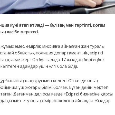
ия күні атап өтіледі — бұл заң мен тәртіпті, қоғам
ың кәсіби мерекесі.
 жұмыс емес, өмірлік миссияға айналған жан туралы
станай облыстық полиция департаментінің есірткі
ң қызметкері. Ол бұл салада 17 жылдан бері еңбек
 көптеген адамдар үшін үлгі бола білді.
құрбысының шақыруымен келген. Ол кезде оның
ойынша үш жоғары білімі болған. Бұған дейін мектеп
ген. Дегенмен дәл осы кезде «Есірткі бизнесіне қарсы
мда қызмет ету оның өмірлік жолына айналды. Жылдар