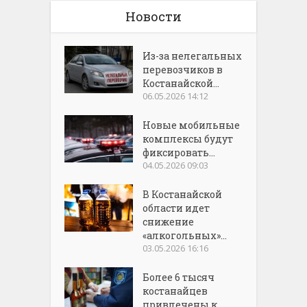
Новости
Из-за нелегальных
перевозчиков в
Костанайской...
06.05.2026 14:12
Новые мобильные
комплексы будут
фиксировать...
04.05.2026 09:03
В Костанайской
области идет
снижение
«алкогольных»...
03.05.2026 16:16
Более 6 тысяч
костанайцев
привлечены к...