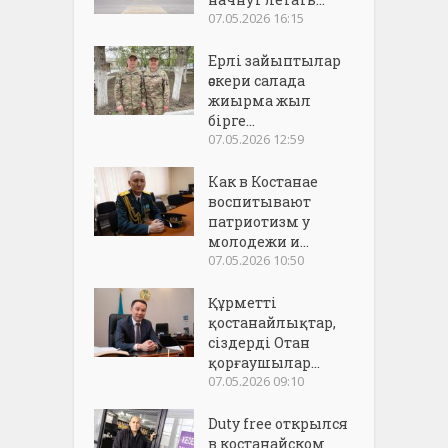
07.05.2026 16:15
Ерлі зайыптылар
әскери салада
жиырма жыл
бірге...
07.05.2026 12:59
Как в Костанае
воспитывают
патриотизм у
молодежи и...
07.05.2026 10:50
Құрметті
қостанайлықтар,
сіздерді Отан
қорғаушылар...
07.05.2026 09:10
Duty free открылся
в костанайском