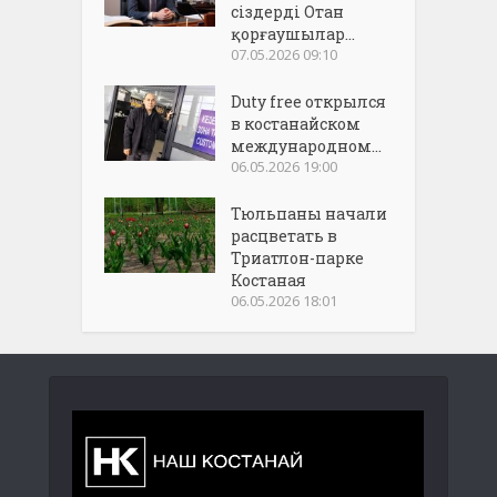
сіздерді Отан
қорғаушылар...
07.05.2026 09:10
Duty free открылся
в костанайском
международном...
06.05.2026 19:00
Тюльпаны начали
расцветать в
Триатлон-парке
Костаная
06.05.2026 18:01