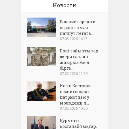
Новости
В какие города и
страны с мая
начнут летать...
07.05.2026 16:15
Ерлі зайыптылар
әскери салада
жиырма жыл
бірге...
07.05.2026 12:59
Как в Костанае
воспитывают
патриотизм у
молодежи и...
07.05.2026 10:50
Құрметті
қостанайлықтар,