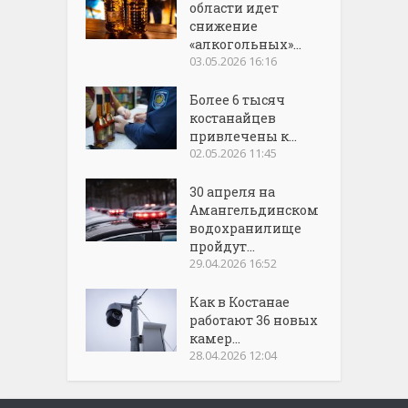
области идет
снижение
«алкогольных»...
03.05.2026 16:16
Более 6 тысяч
костанайцев
привлечены к...
02.05.2026 11:45
30 апреля на
Амангельдинском
водохранилище
пройдут...
29.04.2026 16:52
Как в Костанае
работают 36 новых
камер...
28.04.2026 12:04