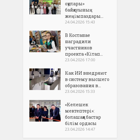
оқулары»
байқауының
жеңімпаздары...
24.04.2026 15:43
В Костанае
наградили
участников
проекта «Кітап...
23.04.2026 17:00
Как ИИ внедряют
в систему высшего
образования в...
23.04.2026 15:33
«Келешек
мектептері»:
болашаққа бастар
білім ордасы
23.04.2026 14:47