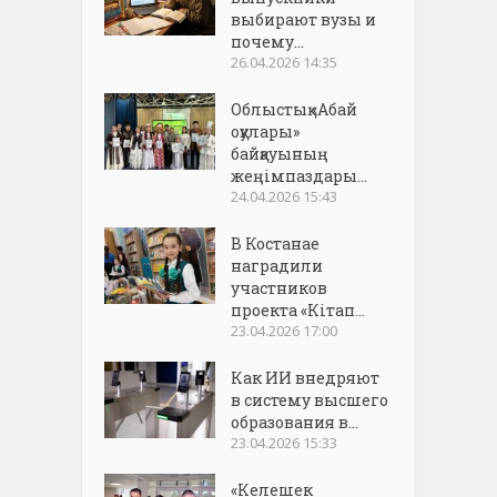
выбирают вузы и
почему...
26.04.2026 14:35
Облыстық «Абай
оқулары»
байқауының
жеңімпаздары...
24.04.2026 15:43
В Костанае
наградили
участников
проекта «Кітап...
23.04.2026 17:00
Как ИИ внедряют
в систему высшего
образования в...
23.04.2026 15:33
«Келешек