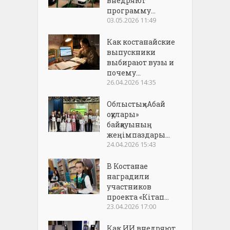
внедряют
программу...
03.05.2026 11:49
Как костанайские
выпускники
выбирают вузы и
почему...
26.04.2026 14:35
Облыстық «Абай
оқулары»
байқауының
жеңімпаздары...
24.04.2026 15:43
В Костанае
наградили
участников
проекта «Кітап...
23.04.2026 17:00
Как ИИ внедряют