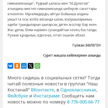
гимназиясында”, Рудный қаласы мен “М.Дулатов”
атындағы мектеп-гимназиясында шеберлік-сағаттары
өткізілген. Мұғалімдердің айтуы бойынша алдағы
уақытта осы жоба аясында қазақ жазушыларының
әдеби туындыларын шығарсақ деген жоспар бар екен.
Жас ұрпақ білім нәрімен сусындайтын кезең басталды.
Рухани құндылық іздесеңіз, кітап оқыған абзал.
Гүлжан БӨЛЕГЕН
Сурет мақала кейіпкерінен алынды
Много сидишь в социальных сетях? Тогда
читай полезные новости в группах "Наш
Костанай"
ВКонтакте
, в
Одноклассниках
,
Фейсбуке
и
Инстаграме
. Сообщить нам
новость можно по номеру
8-776-000-66-77