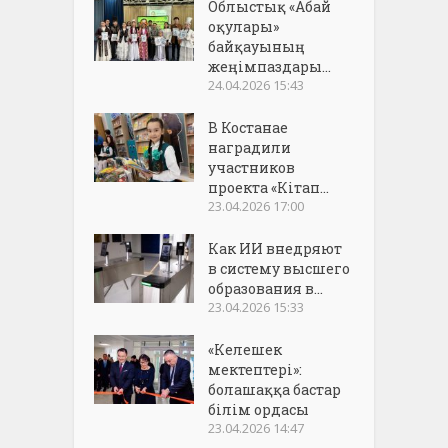
Облыстық «Абай
оқулары»
байқауының
жеңімпаздары...
24.04.2026 15:43
В Костанае
наградили
участников
проекта «Кітап...
23.04.2026 17:00
Как ИИ внедряют
в систему высшего
образования в...
23.04.2026 15:33
«Келешек
мектептері»:
болашаққа бастар
білім ордасы
23.04.2026 14:47