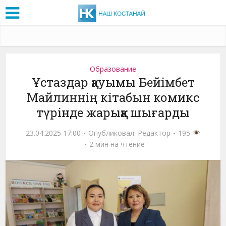
Образование
Ұстаздар қауымы Бейімбет
Майлиннің кітабын комикс
түрінде жарыққа шығарды
23.04.2025 17:00
Опубликовал:
Редактор
195
2 мин на чтение