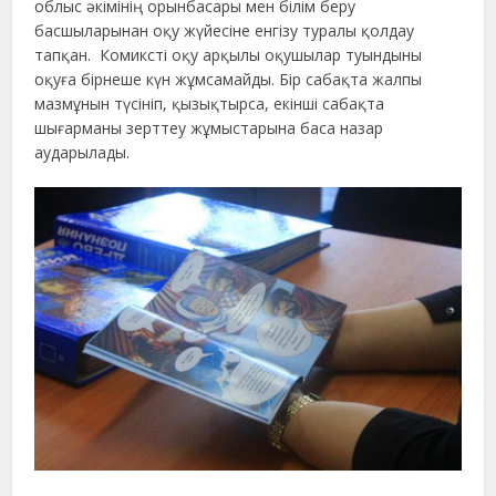
облыс әкімінің орынбасары мен білім беру
басшыларынан оқу жүйесіне енгізу туралы қолдау
тапқан. Комиксті оқу арқылы оқушылар туындыны
оқуға бірнеше күн жұмсамайды. Бір сабақта жалпы
мазмұнын түсініп, қызықтырса, екінші сабақта
шығарманы зерттеу жұмыстарына баса назар
аударылады.