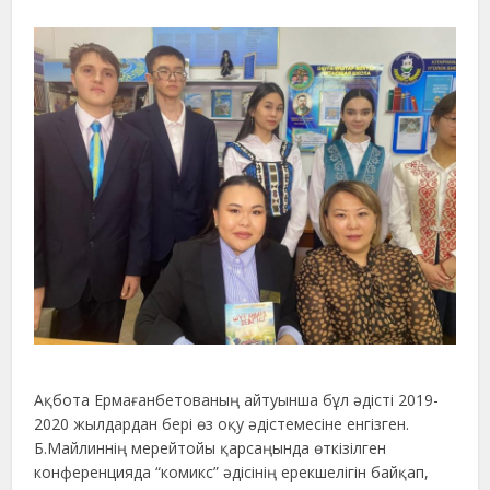
Ақбота Ермағанбетованың айтуынша бұл әдісті 2019-
2020 жылдардан бері өз оқу әдістемесіне енгізген.
Б.Майлиннің мерейтойы қарсаңында өткізілген
конференцияда “комикс” әдісінің ерекшелігін байқап,