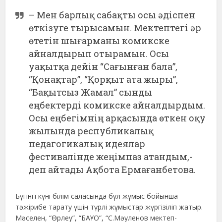
– Мен барлық сабақты осы әдіспен
өткізуге тырысамын. Мектептегі әр
өтетін шығарманы комикске
айналдырып отырамын. Осы
уақытқа дейін “Сағынған бала”,
“Қонақтар”, “Қорқыт ата жыры”,
“Бақытсыз Жамал” сынды
еңбектерді комикске айналдырдым.
Осы еңбегімнің арқасында өткен оқу
жылында республикалық
педагогикалық идеялар
фестивалінде жеңімпаз атандым,-
деп айтады Ақбота Ермағанбетова.
Бүгінгі күні білім саласында бұл жұмыс бойынша
тәжірибе тарату үшін түрлі жұмыстар жүргізіліп жатыр.
Мәселен, “Өрлеу”, “БАҰО”, “С.Мәуленов мектеп-