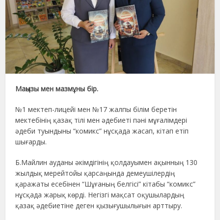
Маңызы мен мазмұны бір.
№1 мектеп-лицейі мен №17 жалпы білім беретін
мектебінің қазақ тілі мен әдебиеті пәні мұғалімдері
әдеби туындыны “комикс” нұсқада жасап, кітап етіп
шығарды.
Б.Майлин ауданы әкімдігінің қолдауымен ақынның 130
жылдық мерейтойы қарсаңында демеушілердің
қаражаты есебінен “Шұғаның белгісі” кітабы “комикс”
нұсқада жарық көрді. Негізгі мақсат оқушылардың
қазақ әдебиетіне деген қызығушылығын арттыру.