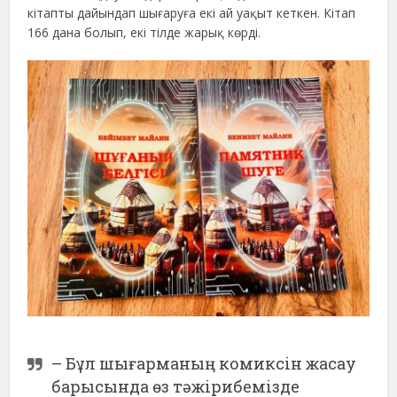
кітапты дайындап шығаруға екі ай уақыт кеткен. Кітап
166 дана болып, екі тілде жарық көрді.
– Бұл шығарманың комиксін жасау
барысында өз тәжірибемізде