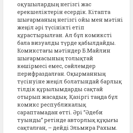
оқушылардың негізгі жас
ерекшеліктерін есердік. Кітапта
шығарманың негізгі ойы мен мәтіні
жеңіл әрі түсінікті етіп
құрастырылған. Ал бұл комиксті
бала визуалды түрде қабылдайды.
Комикстағы мәтіндер Б.Майлин
шығармасының толықтай
көшірмесі емес, сөйлемдер
перифраздалған. Оқырманның
түсінуіне жеңіл болатындай барлық
тілдік құрылымдарды сақтай
отырып жасадық. Қазіргі таңда бұл
комикс республикалық
сараптамадан өтті. Әрі “Әдеби
туынды” ретінде авторлық құқығы
сақталған, – дейді Эльмира Рахым.