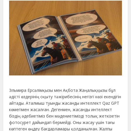
Эльмира Ерсәлімқызы мен Ақбота Жаңалыққызы бұл
әдісті өздерінің оқыту тәжірибесінің негізгі көзі екендігін
айтады. Аталмыш туынды жасанды интеллект Qaz GPT
көмегімен жасалған. Дегенмен, жасанды интеллект
біздің әдебиетіміз бен мәдениетімізді толық жеткізетін
фотосурет дайындап бермейді. Оны жасау үшін тағы
көптеген өңдеу бағдарламары қолданылған. Жалпы