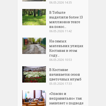
06.05.2026 14:35
В Тобыле
выделили более 13
миллионов тенге
на покос...
06.05.2026 11:42
На самых
маленьких улицах
Костаная в этом
году...
06.05.2026 10:53
В Костанае
начинается сезон
цветочных клумб
05.05.2026 17:33
«Опасно и
неправильно»: так
заявляет о подводе