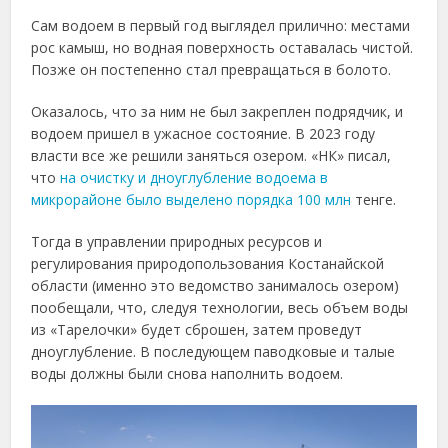
Сам
водоем
в
первый
год
выглядел
прилично:
местами
рос
камыш,
но
водная
поверхность
оставалась
чистой.
Позже
он
постепенно
стал
превращаться
в
болото.
Оказалось,
что
за
ним
не
был
закреплен
подрядчик,
и
водоем
пришел
в
ужасное
состояние.
В
2023
году
власти
все
же
решили
заняться
озером. «
НК»
писал,
что
на
очистку
и
дноуглубление
водоема
в
микрорайоне
было
выделено
порядка
100
млн
тенге.
Тогда
в у
правлении
природных
ресурсов
и
регулирования
природопользования
Костанайской
области (
именно
это
ведомство
занималось
озером)
пообещали,
что,
следуя
технологии,
весь
объем
воды
из «
Тарелочки»
будет
сброшен,
затем
проведут
дноуглубление.
В
последующем
паводковые
и
талые
воды
должны
были
снова
наполнить
водоем.