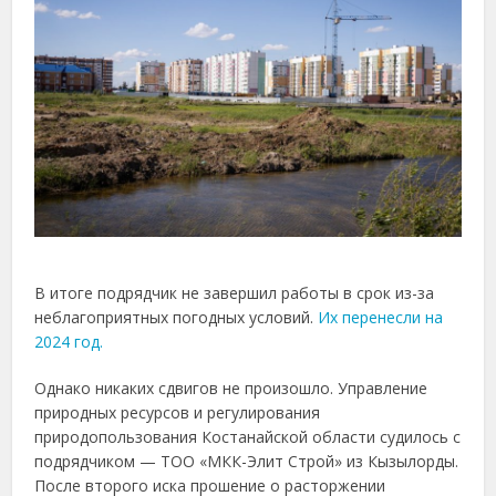
В
итоге
подрядчик
не
завершил
работы
в
срок
из-
за
неблагоприятных
погодных
условий.
Их
перенесли
на
2024
год.
Однако
никаких
сдвигов
не
произошло.
Управление
природных
ресурсов
и
регулирования
природопользования
Костанайской
области
судилось
с
подрядчиком —
ТОО «
МКК-
Элит
Строй»
из
Кызылорды.
После
второго
иска
прошение
о
расторжении