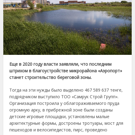
Еще
в
2020
году
власти
заявляли,
что
последним
штрихом
в
благоустройстве
микрорайона «
Аэропорт»
станет
строительство
береговой
зоны.
Тогда
на
эти
нужды
было
выделено
467
589
637
тенге,
подрядчиком
выступило
ТОО «
Самрук
Строй
Групп».
Организация
построила
у
облагораживаемого
пруда
огромную
арку,
в
прибрежной
зоне
были
созданы
детские
игровые
площадки,
установлены
малые
архитектурные
формы,
достроены
тротуары,
мост
для
пешеходов
и
велосипедистов,
пирс,
проведено