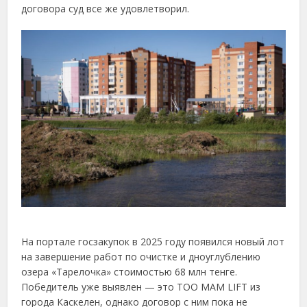
договора
суд
все
же
удовлетворил.
На
портале
госзакупок
в
2025
году
появился
новый
лот
на
завершение
работ
по
очистке
и
дноуглублению
озера «
Тарелочка»
стоимостью
68
млн
тенге.
Победитель
уже
выявлен —
это
ТОО
MAM
LIFT
из
города
Каскелен,
однако
договор
с
ним
пока
не