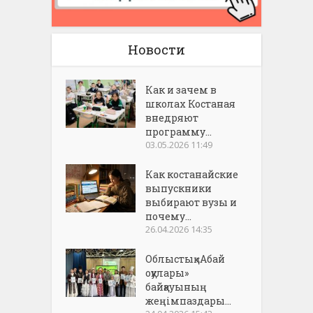
Новости
Как и зачем в
школах Костаная
внедряют
программу...
03.05.2026 11:49
Как костанайские
выпускники
выбирают вузы и
почему...
26.04.2026 14:35
Облыстық «Абай
оқулары»
байқауының
жеңімпаздары...