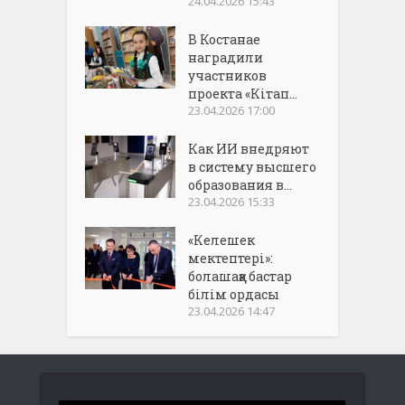
24.04.2026 15:43
В Костанае
наградили
участников
проекта «Кітап...
23.04.2026 17:00
Как ИИ внедряют
в систему высшего
образования в...
23.04.2026 15:33
«Келешек
мектептері»:
болашаққа бастар
білім ордасы
23.04.2026 14:47