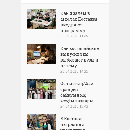
Как и зачем в
школах Костаная
внедряют
программу...
03.05.2026 11:49
Как костанайские
выпускники
выбирают вузы и
почему...
26.04.2026 14:35
Облыстық «Абай
оқулары»
байқауының
жеңімпаздары...
24.04.2026 15:43
В Костанае
наградили