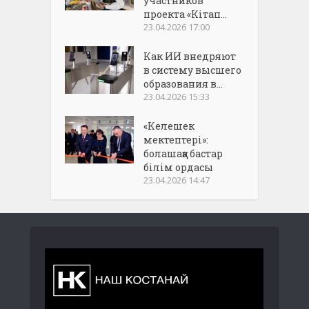
участников
проекта «Кітап...
23.04.2026 17:00
Как ИИ внедряют
в систему высшего
образования в...
23.04.2026 15:33
«Келешек
мектептері»:
болашаққа бастар
білім ордасы
23.04.2026 14:47