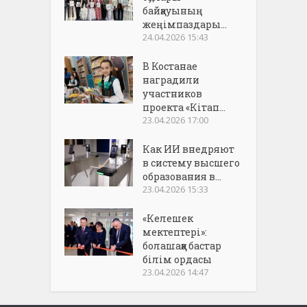
байқауының
жеңімпаздары...
24.04.2026 15:43
В Костанае
наградили
участников
проекта «Кітап...
23.04.2026 17:00
Как ИИ внедряют
в систему высшего
образования в...
23.04.2026 15:33
«Келешек
мектептері»:
болашаққа бастар
білім ордасы
23.04.2026 14:47