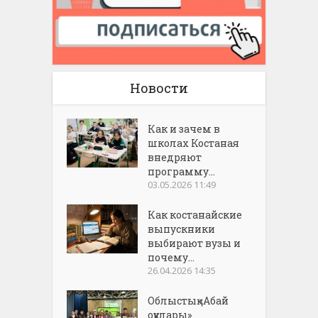
Новости
Как и зачем в
школах Костаная
внедряют
программу...
03.05.2026 11:49
Как костанайские
выпускники
выбирают вузы и
почему...
26.04.2026 14:35
Облыстық «Абай
оқулары»