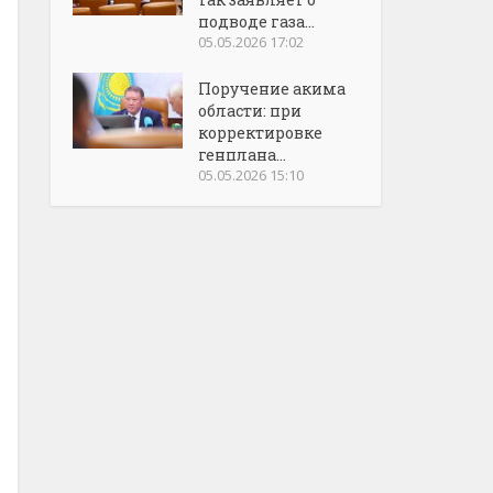
подводе газа...
05.05.2026 17:02
Поручение акима
области: при
корректировке
генплана...
05.05.2026 15:10