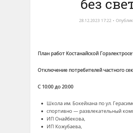
без све
28.12.2023 17:22
Опублик
План работ Костанайской Горэлектросет
Отключение потребителей частного се
С 10:00 до 20:00
Школа им. Бокейхана по ул. Герасимо
спортивно — развлекательный комп
ИП Онайбекова,
ИП Кожубаева,