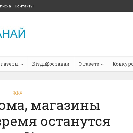
писка
Контакты
 газеты
Біздің Қостанай
О газете
Конкур
ЖКХ
ома, магазины
время останутся