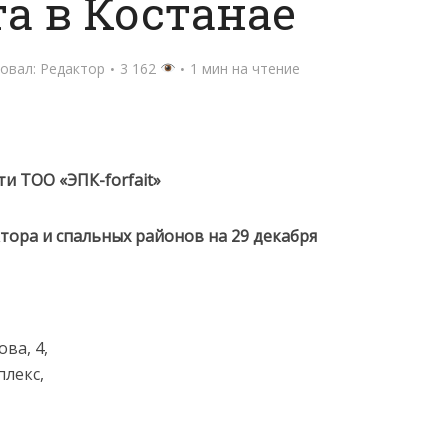
та в Костанае
овал:
Редактор
3 162
1 мин на чтение
и ТОО «ЭПК-forfait»
ктора и спальных районов
на 29 декабря
ва, 4,
лекс,