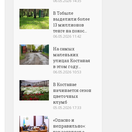
06.05.2026 14:35
В Тобыле
выделили более
13 миллионов
тенге на покос...
06.05.2026 11:42
На самых
маленьких
улицах Костаная
в этом году...
06.05.2026 10:53
В Костанае
начинается сезон
цветочных
клумб
05.05.2026 17:33
«Опасно и
неправильно»:
так заявляет о