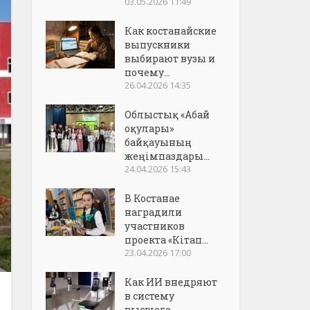
03.05.2026 11:49
Как костанайские
выпускники
выбирают вузы и
почему...
26.04.2026 14:35
Облыстық «Абай
оқулары»
байқауының
жеңімпаздары...
24.04.2026 15:43
В Костанае
наградили
участников
проекта «Кітап...
23.04.2026 17:00
Как ИИ внедряют
в систему
высшего