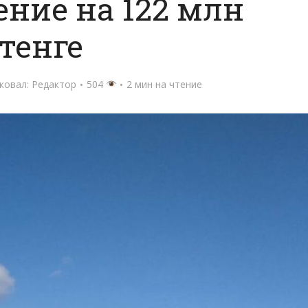
ние на 122 млн
тенге
ковал:
Редактор
504
2 мин на чтение