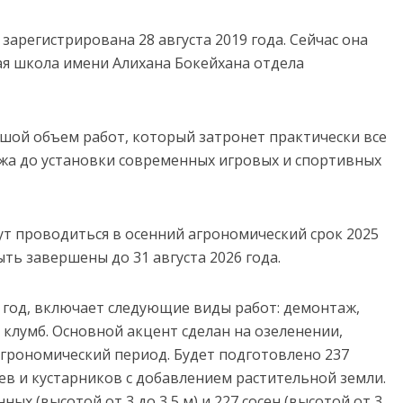
арегистрирована 28 августа 2019 года. Сейчас она
я школа имени Алихана Бокейхана отдела
шой объем работ, который затронет практически все
жа до установки современных игровых и спортивных
т проводиться в осенний агрономический срок 2025
ть завершены до 31 августа 2026 года.
 год, включает следующие виды работ: демонтаж,
клумб. Основной акцент сделан на озеленении,
агрономический период. Будет подготовлено 237
ев и кустарников с добавлением растительной земли.
ых (высотой от 3 до 3,5 м) и 227 сосен (высотой от 3