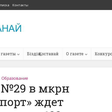
писка
Контакты
 газеты
Біздің Қостанай
О газете
Конкур
Образование
 №29 в мкрн
порт» ждет