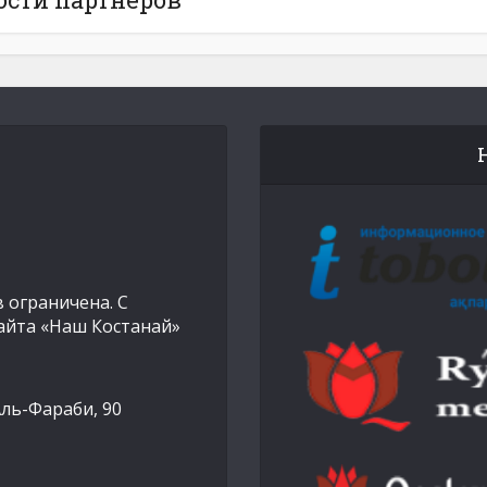
 ограничена. С
айта «Наш Костанай»
Аль-Фараби, 90