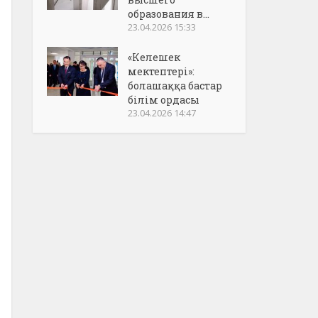
образования в...
23.04.2026 15:33
«Келешек
мектептері»:
болашаққа бастар
білім ордасы
23.04.2026 14:47