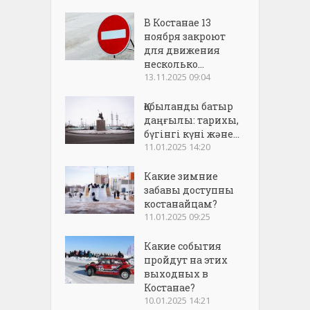
В Костанае 13
ноября закроют
для движения
несколько...
13.11.2025 09:04
Қобыланды батыр
даңғылы: тарихы,
бүгінгі күні және...
11.01.2025 14:20
Какие зимние
забавы доступны
костанайцам?
11.01.2025 09:25
Какие события
пройдут на этих
выходных в
Костанае?
10.01.2025 14:21