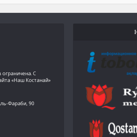
 ограничена. С
айта «Наш Костанай»
Аль-Фараби, 90