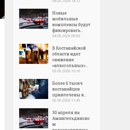
06.05.2026 14:12
Новые
мобильные
комплексы будут
фиксировать...
04.05.2026 09:03
В Костанайской
области идет
снижение
«алкогольных»...
03.05.2026 16:16
Более 6 тысяч
костанайцев
привлечены к...
02.05.2026 11:45
30 апреля на
Амангельдинско
м
водохранилище