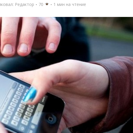
иковал:
Редактор
70
1 мин на чтение