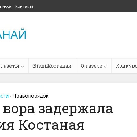
писка
Контакты
 газеты
Біздің Қостанай
О газете
Конкур
сти
Правопорядок
•
 вора задержала
ия Костаная