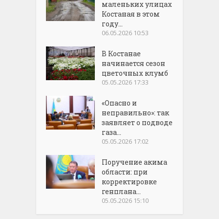
маленьких улицах
Костаная в этом
году...
06.05.2026 10:53
В Костанае
начинается сезон
цветочных клумб
05.05.2026 17:33
«Опасно и
неправильно»: так
заявляет о подводе
газа...
05.05.2026 17:02
Поручение акима
области: при
корректировке
генплана...
05.05.2026 15:10