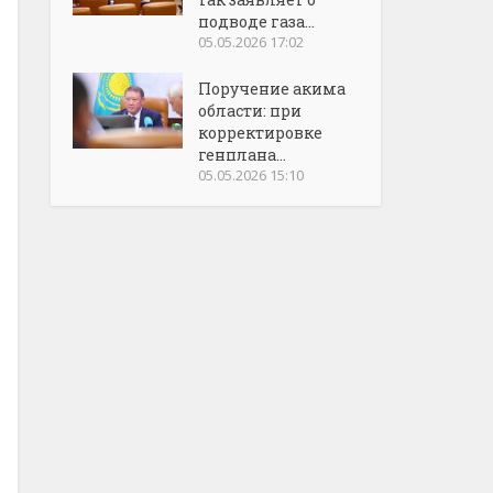
подводе газа...
05.05.2026 17:02
Поручение акима
области: при
корректировке
генплана...
05.05.2026 15:10