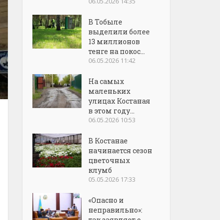
06.05.2026 14:35
В Тобыле
выделили более
13 миллионов
тенге на покос...
06.05.2026 11:42
На самых
маленьких
улицах Костаная
в этом году...
06.05.2026 10:53
В Костанае
начинается сезон
цветочных
клумб
05.05.2026 17:33
«Опасно и
неправильно»:
так заявляет о