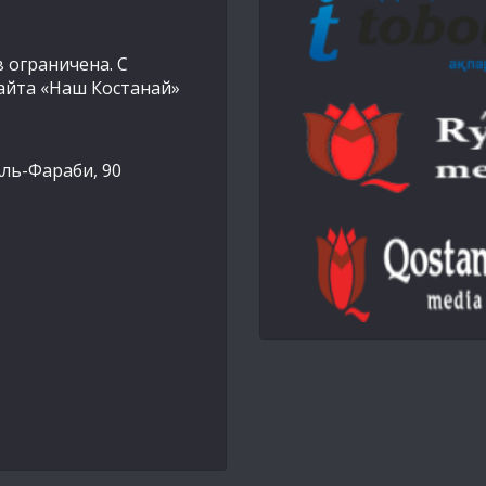
 ограничена. С
айта «Наш Костанай»
Аль-Фараби, 90