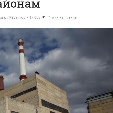
айонам
овал:
Редактор
17 053
1 мин на чтение