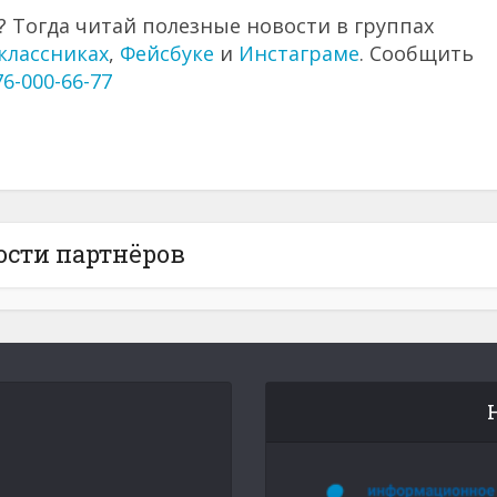
 Тогда читай полезные новости в группах
классниках
,
Фейсбуке
и
Инстаграме
. Сообщить
76-000-66-77
ости партнёров