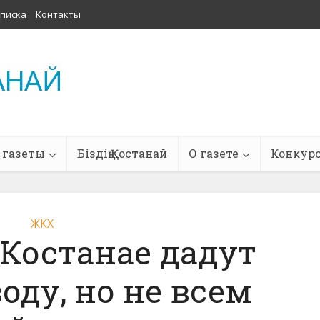
писка
Контакты
 газеты
Біздің Қостанай
О газете
Конкур
ЖКХ
 Костанае дадут
оду, но не всем