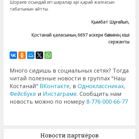
Шораев осындай игі шаралар әрі қарай жалғасын
табатынын айтты.
Қымбат Шұғайып,
Қостанай қаласының 6697 әскери бөлімінің кіші
сержанты
Много сидишь в социальных сетях? Тогда
читай полезные новости в группах "Наш
Костанай"
ВКонтакте
, в
Одноклассниках
,
Фейсбуке
и
Инстаграме
. Сообщить нам
новость можно по номеру
8-776-000-66-77
Новости партнёров