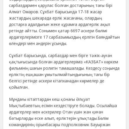
сарбаздармен қарулас болған достарының тағы бірі
Алмат Омаров. Сұхбат барысында 17-18 жасар
жастардың шекарада ерлік жасағаны, олардың
достарға адалдығын жеке құрамға ардагерлік ақыл
ретінде айтты. Сонымен қатар 6697 әскери бөлімі
ардагерлерімізге 17 сарбазымыздың ерлігін баяндайтын
өлеңдері мен әндерін ұсынды.
Сұхбат барысында, сарбаздар мен бірге тәжік-ауған
қақтығысында болған ардагерлеріміз «КАЗБАТ» көркем
фильмінің шағын ролигін тамашалады. Кездесу соңында
ерліктің ешқашан ұмытылмайтындығының тағы бір
белгісі ретінде әскери кітапханадан көрмелер де
қойылған.
Мұндағы кітаптардан кеш қонағы Әлқуат
Мықтыбаевтың есімін кездестіруге болады. Осылайша
ардагерлер мен әскерилер Отан үшін жан қиған
батырларды еске алып, ерліктерін ұлықтады.Бөлім
командирінің орынбасары подполковник Бауыржан