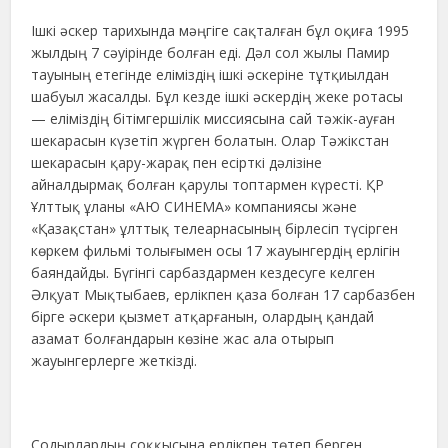
Ішкі әскер тарихында мәңгіге сақталған бұл оқиға 1995
жылдың 7 сәуірінде болған еді. Дәл сол жылы Памир
тауының етегінде еліміздің ішкі әскеріне тұтқиылдан
шабуыл жасалды. Бұл кезде ішкі әскердің жеке ротасы
— еліміздің бітімгершілік миссиясына сай тәжік-ауған
шекарасын күзетіп жүрген болатын. Олар Тәжікстан
шекарасын қару-жарақ пен есірткі дәлізіне
айналдырмақ болған қарулы топтармен күресті. ҚР
Ұлттық ұланы «АЮ СИНЕМА» компаниясы және
«Қазақстан» ұлттық телеарнасының бірлесіп түсірген
көркем фильмі толығымен осы 17 жауынгердің ерлігін
баяндайды. Бүгінгі сарбаздармен кездесуге келген
Әлқуат Мықтыбаев, ерлікпен қаза болған 17 сарбазбен
бірге әскери қызмет атқарғанын, олардың қандай
азамат болғандарын көзіне жас ала отырып
жауынгерлерге жеткізді.
Содырлардың соққысына ерлікпен төтеп берген