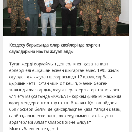
Кездесу барысында олар көкейлерінде жүрген
сауалдарына нақты жауап алды
Туған жерді қорғаймын деп ерлікпен қаза тапқан
ерлерді елі ешқашан есінен шығарған емес. 1995 жылы
сәуірде тәжік-ауған шекарасында 17 қазақ сарбазы
қыршын кетті. Отан үшін от кешіп, жанын берген
жалынды жастардың жауынгерлік ерліктерін жастарға
үлгі ету мақсатында «КАЗБАТ» көркем фильімі жақында
көрермендерге жол тартатын болады. Қостанайдағы
6697 әскери бөлімі де қайсарлықпен қаза тапқан қазақ
сарбаздарын еске алып, жекеқұраммен тәжік-ауған
ардагерлері Алмат Омаров және Әлқуат
Мықтыбаевпен кездесті.