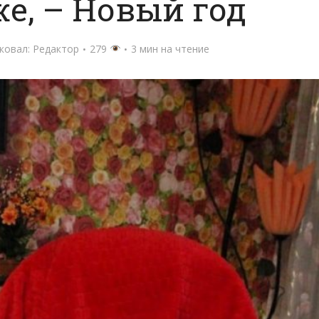
е, – Новый год
ковал:
Редактор
279
3 мин на чтение