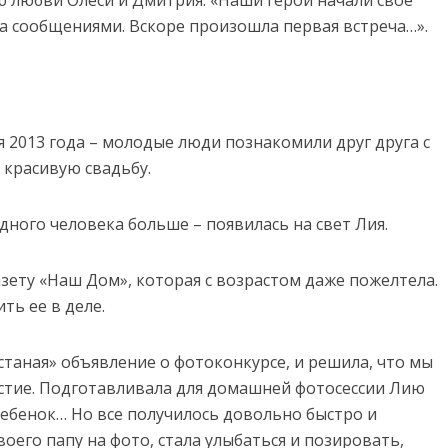
ю любви Олеси и Дмитрия: «Наши герои начали свое
а сообщениями. Вскоре произошла первая встреча…».
я 2013 года – молодые люди познакомили друг друга с
и красивую свадьбу.
одного человека больше – появилась на свет Лия.
азету «Наш Дом», которая с возрастом даже пожелтела.
ть ее в деле.
станая» объявление о фотоконкурсе, и решила, что мы
стие. Подготавливала для домашней фотосессии Лию
ребенок… Но все получилось довольно быстро и
воего папу на фото, стала улыбаться и позировать,