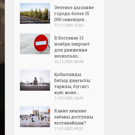
Зеленое дыхание
города: более 15
000 саженцев...
13.11.2025 12:50
В Костанае 13
ноября закроют
для движения
несколько...
13.11.2025 09:04
Қобыланды
батыр даңғылы:
тарихы, бүгінгі
күні және...
11.01.2025 14:20
Какие зимние
забавы доступны
костанайцам?
11.01.2025 09:25