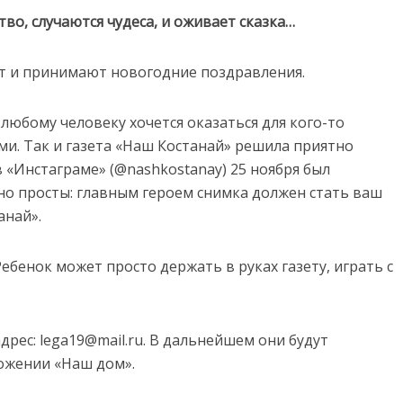
во, случаются чудеса, и оживает сказка…
ят и принимают новогодние поздравления.
любому человеку хочется оказаться для кого-то
и. Так и газета «Наш Костанай» решила приятно
в «Инстаграме» (@nashkostanay) 25 ноября был
но просты: главным героем снимка должен стать ваш
анай».
ебенок может просто держать в руках газету, играть с
рес: lega19@mail.ru. В дальнейшем они будут
ожении «Наш дом».