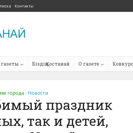
писка
Контакты
 газеты
Біздің Қостанай
О газете
Конкур
тме города
Новости
•
бимый праздник
ых, так и детей,