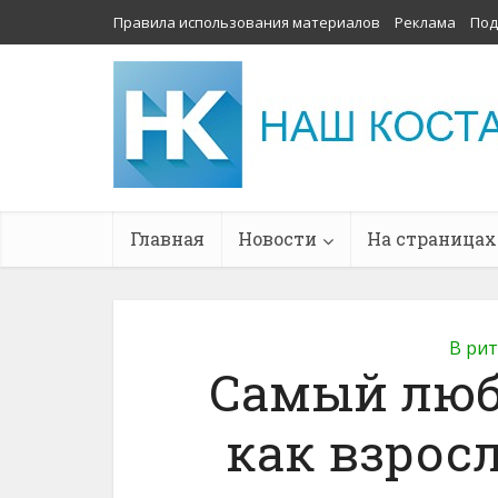
Правила использования материалов
Реклама
Под
Главная
Новости
На страницах
В ри
Самый лю
как взросл